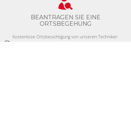
BEANTRAGEN SIE EINE
ORTSBEGEHUNG
Kostenlose Ortsbesichtigung von unseren Techniker.
DIE VORTEILE VON LIFT PILE
Unsere innovative Technologie hat mehr Vorteile
gegenüber traditionelen Unterfangungsmethoden.