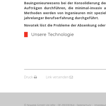
Bauingenieurwesens bei der Konsolidierung de
Aufträgen durchführen, die minimal-invasiv a
Methoden werden von Ingenieuren mit speziell
jahrelanger Berufserfahrung durchgeführt.
Novatek löst die Probleme der Absenkung oder 
Unsere Technologie
Druck
Link versenden
© Novatek GmbH Ust-IdNr.: DE 290330364 -
Datenschutz
-
Impress