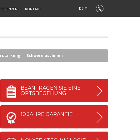
DE
EFERENZEN
KONTAKT
rstärkung
Schwermaschinen
BEANTRAGEN SIE EINE
ORTSBEGEHUNG
10 JAHRE GARANTIE