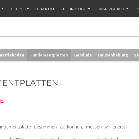
LIFT PILE
TRACK PILE
TECHNOLOGIE
EINSATZGEBIETE
R
dustrieboden
Fundamentplatten
Gebäude
Hausanhebung
Ve
MENTPLATTEN
LE
ndamentplatte bestimmen zu können, müssen wir zuerst