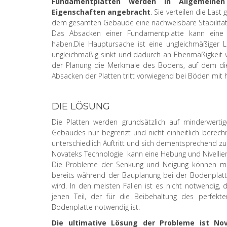
Fundamentplatten werden in Allgemeine
Eigenschaften angebracht
. Sie verteilen die Las
dem gesamten Gebäude eine nachweisbare Stabilität
Das Absacken einer Fundamentplatte kann eine
haben.Die Hauptursache ist eine ungleichmäßiger L
ungleichmäßig sinkt und dadurch an Ebenmäßigkeit ver
der Planung die Merkmale des Bodens, auf dem die 
Absacken der Platten tritt vorwiegend bei Böden mit
DIE LÖSUNG
Die Platten werden grundsätzlich auf minderwerti
Gebäudes nur begrenzt und nicht einheitlich berech
unterschiedlich Auftritt und sich dementsprechend 
Novateks Technologie kann eine Hebung und Nivellie
Die Probleme der Senkung und Neigung können müh
bereits während der Bauplanung bei der Bodenplat
wird. In den meisten Fällen ist es nicht notwendig,
jenen Teil, der für die Beibehaltung des perfek
Bodenplatte notwendig ist.
Die ultimative Lösung der Probleme ist No