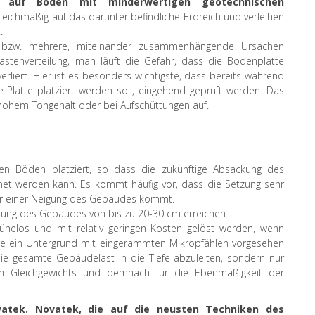
n auf Böden mit minderwertigen geotechnischen
t gleichmäßig auf das darunter befindliche Erdreich und verleihen
.
 bzw. mehrere, miteinander zusammenhängende Ursachen
astenverteilung, man läuft die Gefahr, dass die Bodenplatte
liert. Hier ist es besonders wichtigste, dass bereits während
Platte platziert werden soll, eingehend geprüft werden. Das
 hohem Tongehalt oder bei Aufschüttungen auf.
gen Böden platziert, so dass die zukünftige Absackung des
net werden kann. Es kommt häufig vor, dass die Setzung sehr
zur einer Neigung des Gebäudes kommt.
rung des Gebäudes von bis zu 20-30 cm erreichen.
elos und mit relativ geringen Kosten gelöst werden, wenn
te ein Untergrund mit eingerammten Mikropfählen vorgesehen
 die gesamte Gebäudelast in die Tiefe abzuleiten, sondern nur
ten Gleichgewichts und demnach für die Ebenmäßigkeit der
vatek. Novatek, die auf die neusten Techniken des