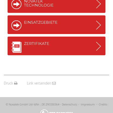
NOVATEK
TECHNOLOGIE
EINSATZGEBIETE
ZERTIFIKATE
Druck
Link versenden
© Novatek GmbH Ust-IdNr.: DE 290330364 -
Datenschutz
-
Impressum
-
Credits